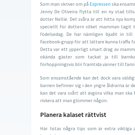
Som man skriver om på
Expressen
ska ensam
Jenny De Oliveira flytta till en ny stad ti
dotter Nellie. Det svåra är att hitta nya komp
speciellt för dottern vilket mamman tagit ta
födelsedag. De har nämligen bjudit in till 
Facebook-grupp för att lättare kunna träffa fa
Detta var ett ypperligt smart drag av mamm
okända gäster som tackat ja till barn
förhoppningsvis blir framtida vänner till fami
Som ensamstående kan det dock vara väldigt 
barnen befinner sig i den yngre åldrarna är 
kan det vara svårt att avgöra vilka man ska b
riskera att man glömmer någon.
Planera kalaset rättvist
Här listas några tips som är extra viktiga