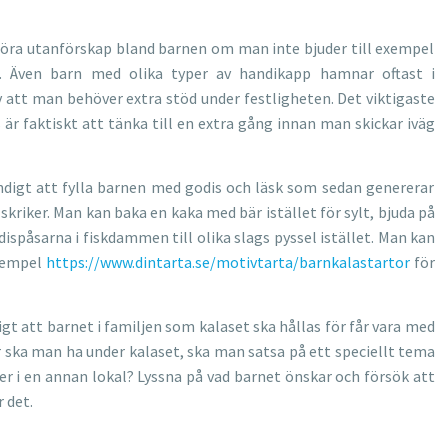
öra utanförskap bland barnen om man inte bjuder till exempel
en. Även barn med olika typer av handikapp hamnar oftast i
 att man behöver extra stöd under festligheten. Det viktigaste
är faktiskt att tänka till en extra gång innan man skickar iväg
vändigt att fylla barnen med godis och läsk som sedan genererar
 skriker. Man kan baka en kaka med bär istället för sylt, bjuda på
odispåsarna i fiskdammen till olika slags pyssel istället. Man kan
exempel
https://www.dintarta.se/motivtarta/barnkalastartor
för
igt att barnet i familjen som kalaset ska hållas för får vara med
er ska man ha under kalaset, ska man satsa på ett speciellt tema
r i en annan lokal? Lyssna på vad barnet önskar och försök att
 det.