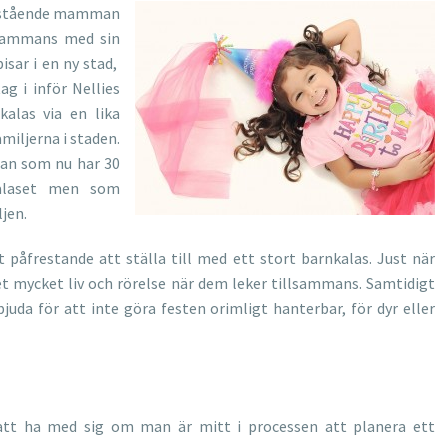
stående mamman
llsammans med sin
isar i en ny stad,
g i inför Nellies
kalas via en lika
miljerna i staden.
an som nu har 30
kalaset men som
ljen.
påfrestande att ställa till med ett stort barnkalas. Just när
det mycket liv och rörelse när dem leker tillsammans. Samtidigt
juda för att inte göra festen orimligt hanterbar, för dyr eller
 att ha med sig om man är mitt i processen att planera ett