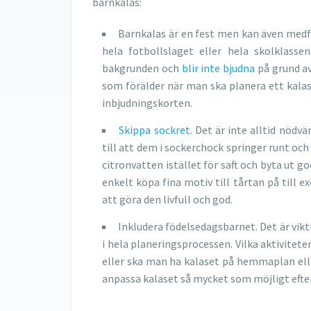
barnkalas:
Barnkalas är en fest men kan även medf
hela fotbollslaget eller hela skolklass
bakgrunden och
blir inte bjudna
på grund av
som förälder när man ska planera ett kalas 
inbjudningskorten.
Skippa sockret
. Det är inte alltid nöd
till att dem i sockerchock springer runt och
citronvatten istället för saft och byta ut g
enkelt köpa fina motiv till tårtan på till 
att göra den livfull och god.
Inkludera födelsedagsbarnet. Det är vikt
i hela planeringsprocessen. Vilka aktivitet
eller ska man ha kalaset på hemmaplan elle
anpassa kalaset så mycket som möjligt efter