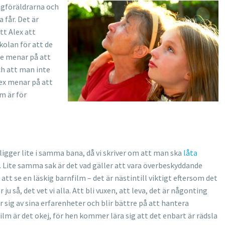
ingföräldrarna och
 får. Det är
tt Alex att
kolan för att de
De menar på att
ch att man inte
ex menar på att
m är för
 ligger lite i samma bana, då vi skriver om att man ska
låta
g. Lite samma sak är det vad gäller att vara överbeskyddande
tt se en läskig barnfilm – det är nästintill viktigt eftersom det
 ju så, det vet vi alla. Att bli vuxen, att leva, det är någonting
r sig av sina erfarenheter och blir bättre på att hantera
ilm är det okej, för hen kommer lära sig att det enbart är rädsla