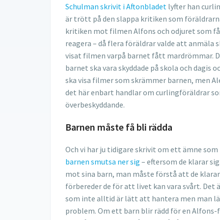
Schulman skrivit i Aftonbladet
lyfter han curl
är trött på den slappa kritiken som föräldrarna
kritiken mot filmen Alfons och odjuret som få
reagera – då flera föräldrar valde att anmäla s
visat filmen varpå barnet fått mardrömmar. 
barnet ska vara skyddade på skola och dagis o
ska visa filmer som skrämmer barnen, men Al
det här enbart handlar om curlingföräldrar so
överbeskyddande.
Barnen måste få bli rädda
Och vi har ju tidigare skrivit om ett ämne som
barnen smutsa ner sig
– eftersom de klarar si
mot sina barn, man måste förstå att de klarar a
förbereder de för att livet kan vara svårt. Det är
som inte alltid är lätt att hantera men man lä
problem. Om ett barn blir rädd för en Alfons-f